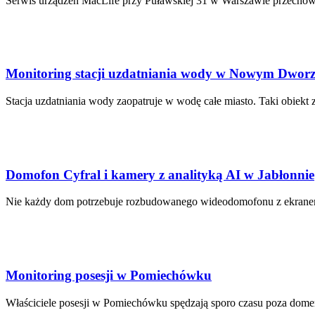
Serwis urządzeń MacLife przy Puławskiej 31 w Warszawie przechowuje 
Monitoring stacji uzdatniania wody w Nowym Dwor
Stacja uzdatniania wody zaopatruje w wodę całe miasto. Taki obiekt z
Domofon Cyfral i kamery z analityką AI w Jabłonnie
Nie każdy dom potrzebuje rozbudowanego wideodomofonu z ekranem.
Monitoring posesji w Pomiechówku
Właściciele posesji w Pomiechówku spędzają sporo czasu poza domem 