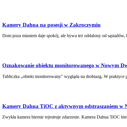
Kamery Dahua na posesji w Zakroczymiu
Dom poza miastem daje spokój, ale bywa też oddalony od sąsiadów, k
Oznakowanie obiektu monitorowanego w Nowym D
Tabliczka „obiekt monitorowany" wygląda na drobiazg. W praktyce pr
Kamery Dahua TiOC z aktywnym odstraszaniem w
Zwykła kamera biernie rejestruje zdarzenie. Kamera Dahua TiOC bier