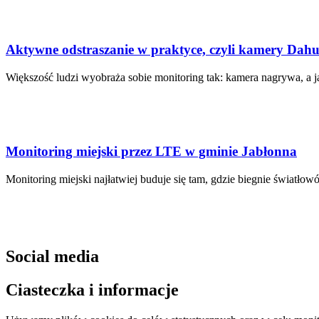
Aktywne odstraszanie w praktyce, czyli kamery Dahu
Większość ludzi wyobraża sobie monitoring tak: kamera nagrywa, a j
Monitoring miejski przez LTE w gminie Jabłonna
Monitoring miejski najłatwiej buduje się tam, gdzie biegnie światłowó
Social media
Ciasteczka i informacje