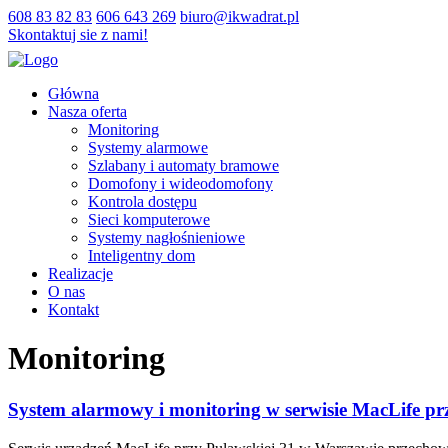
608 83 82 83
606 643 269
biuro@ikwadrat.pl
Skontaktuj sie z nami!
Główna
Nasza oferta
Monitoring
Systemy alarmowe
Szlabany i automaty bramowe
Domofony i wideodomofony
Kontrola dostępu
Sieci komputerowe
Systemy nagłośnieniowe
Inteligentny dom
Realizacje
O nas
Kontakt
Monitoring
System alarmowy i monitoring w serwisie MacLife pr