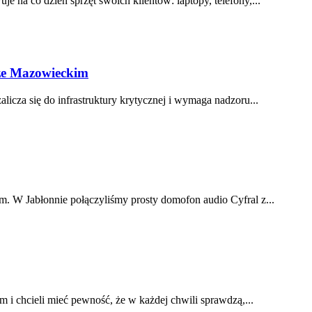
na co dzień sprzęt swoich klientów: laptopy, telefony,...
ze Mazowieckim
alicza się do infrastruktury krytycznej i wymaga nadzoru...
 W Jabłonnie połączyliśmy prosty domofon audio Cyfral z...
i chcieli mieć pewność, że w każdej chwili sprawdzą,...