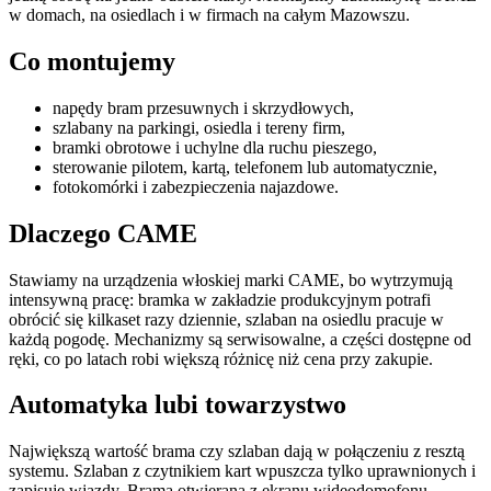
w domach, na osiedlach i w firmach na całym Mazowszu.
Co montujemy
napędy bram przesuwnych i skrzydłowych,
szlabany na parkingi, osiedla i tereny firm,
bramki obrotowe i uchylne dla ruchu pieszego,
sterowanie pilotem, kartą, telefonem lub automatycznie,
fotokomórki i zabezpieczenia najazdowe.
Dlaczego CAME
Stawiamy na urządzenia włoskiej marki CAME, bo wytrzymują
intensywną pracę: bramka w zakładzie produkcyjnym potrafi
obrócić się kilkaset razy dziennie, szlaban na osiedlu pracuje w
każdą pogodę. Mechanizmy są serwisowalne, a części dostępne od
ręki, co po latach robi większą różnicę niż cena przy zakupie.
Automatyka lubi towarzystwo
Największą wartość brama czy szlaban dają w połączeniu z resztą
systemu. Szlaban z czytnikiem kart wpuszcza tylko uprawnionych i
zapisuje wjazdy. Brama otwierana z ekranu wideodomofonu