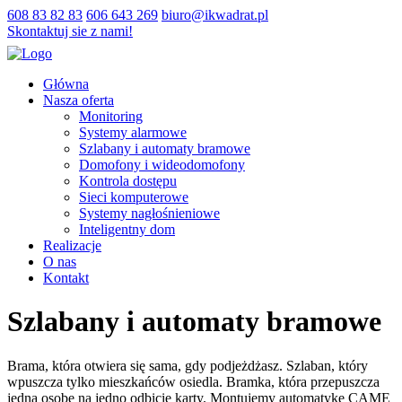
608 83 82 83
606 643 269
biuro@ikwadrat.pl
Skontaktuj sie z nami!
Główna
Nasza oferta
Monitoring
Systemy alarmowe
Szlabany i automaty bramowe
Domofony i wideodomofony
Kontrola dostępu
Sieci komputerowe
Systemy nagłośnieniowe
Inteligentny dom
Realizacje
O nas
Kontakt
Szlabany i automaty bramowe
Brama, która otwiera się sama, gdy podjeżdżasz. Szlaban, który
wpuszcza tylko mieszkańców osiedla. Bramka, która przepuszcza
jedną osobę na jedno odbicie karty. Montujemy automatykę CAME