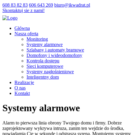
608 83 82 83
606 643 269
biuro@ikwadrat.pl
Skontaktuj sie z nami!
Główna
Nasza oferta
Monitoring
Systemy alarmowe
Szlabany i automaty bramowe
Domofony i wideodomofony
Kontrola dostępu
Sieci komputerowe
Systemy nagłośnieniowe
Inteligentny dom
Realizacje
O nas
Kontakt
Systemy alarmowe
Alarm to pierwsza linia obrony Twojego domu i firmy. Dobrze
zaprojektowany wykrywa intruza, zanim ten wejdzie do środka,
powiadamia Cię w sekundę i odstrasza syreną. Montujemy systemy