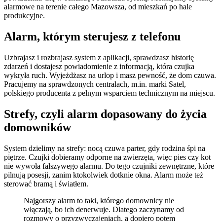
alarmowe na terenie całego Mazowsza, od mieszkań po hale
produkcyjne.
Alarm, którym sterujesz z telefonu
Uzbrajasz i rozbrajasz system z aplikacji, sprawdzasz historię
zdarzeń i dostajesz powiadomienie z informacją, która czujka
wykryła ruch. Wyjeżdżasz na urlop i masz pewność, że dom czuwa.
Pracujemy na sprawdzonych centralach, m.in. marki Satel,
polskiego producenta z pełnym wsparciem technicznym na miejscu.
Strefy, czyli alarm dopasowany do życia
domowników
System dzielimy na strefy: nocą czuwa parter, gdy rodzina śpi na
piętrze. Czujki dobieramy odporne na zwierzęta, więc pies czy kot
nie wywoła fałszywego alarmu. Do tego czujniki zewnętrzne, które
pilnują posesji, zanim ktokolwiek dotknie okna. Alarm może też
sterować bramą i światłem.
Najgorszy alarm to taki, którego domownicy nie
włączają, bo ich denerwuje. Dlatego zaczynamy od
rozmowy o przyzwyczajeniach, a dopiero potem