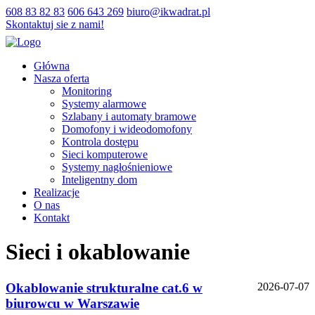
608 83 82 83
606 643 269
biuro@ikwadrat.pl
Skontaktuj sie z nami!
Główna
Nasza oferta
Monitoring
Systemy alarmowe
Szlabany i automaty bramowe
Domofony i wideodomofony
Kontrola dostępu
Sieci komputerowe
Systemy nagłośnieniowe
Inteligentny dom
Realizacje
O nas
Kontakt
Sieci i okablowanie
Okablowanie strukturalne cat.6 w
2026-07-07
biurowcu w Warszawie