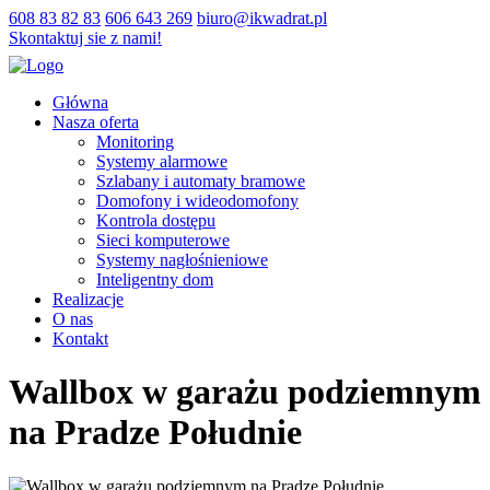
608 83 82 83
606 643 269
biuro@ikwadrat.pl
Skontaktuj sie z nami!
Główna
Nasza oferta
Monitoring
Systemy alarmowe
Szlabany i automaty bramowe
Domofony i wideodomofony
Kontrola dostępu
Sieci komputerowe
Systemy nagłośnieniowe
Inteligentny dom
Realizacje
O nas
Kontakt
Wallbox w garażu podziemnym
na Pradze Południe