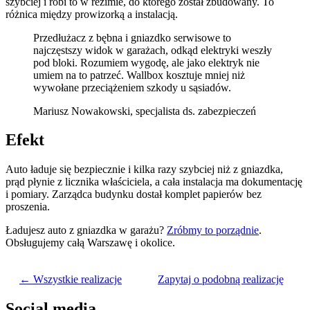
szybciej i robi to w reżimie, do którego został zbudowany. To
różnica między prowizorką a instalacją.
Przedłużacz z bębna i gniazdko serwisowe to
najczęstszy widok w garażach, odkąd elektryki weszły
pod bloki. Rozumiem wygodę, ale jako elektryk nie
umiem na to patrzeć. Wallbox kosztuje mniej niż
wywołane przeciążeniem szkody u sąsiadów.
Mariusz Nowakowski, specjalista ds. zabezpieczeń
Efekt
Auto ładuje się bezpiecznie i kilka razy szybciej niż z gniazdka,
prąd płynie z licznika właściciela, a cała instalacja ma dokumentację
i pomiary. Zarządca budynku dostał komplet papierów bez
proszenia.
Ładujesz auto z gniazdka w garażu?
Zróbmy to porządnie
.
Obsługujemy całą Warszawę i okolice.
← Wszystkie realizacje
Zapytaj o podobną realizację
Social media